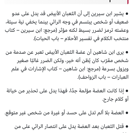
● يشير ابن سيرين إلى أن الثعبان الأبيض قد يدل على عدو
ضعيف أو شخص يبتسم في وجه الرائي بينما يخفي نية سيئة،
وعضته ترمز لضرر بسيط لكنه مؤثر (مرجع: ابن سيرين – كتاب
منتخب الكلام في تفسير الأحلام – باب الحيات).
● يرى ابن شاهين أن عضة الثعبان الأبيض تعبر عن صدمة من
شخص مقرّب كان يُظن أنه خير، ولكن الضرر غالبًا صغير
ويزول بسرعة (مرجع: ابن شاهين – كتاب الإشارات في علم
العبارات – باب الزواحف).
● إذا كانت العضة مؤلمة جدًا، فهذا يدل على تحذير من خيانة
أو كلام جارح.
● العضة بلا ألم تدل على حسد أو غيرة من شخص غير متوقع.
● قتل الثعبان بعد العضة يدل على انتصار الرائي على من