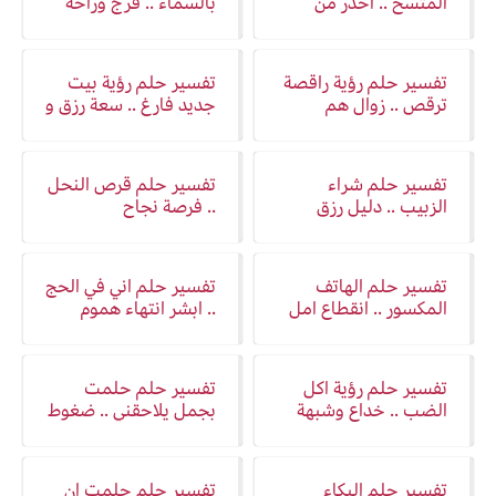
المتسخ .. احذر من
بالسماء .. فرج وراحة
افعالك
تفسير حلم رؤية راقصة
تفسير حلم رؤية بيت
ترقص .. زوال هم
جديد فارغ .. سعة رزق و
تغيير
تفسير حلم شراء
تفسير حلم قرص النحل
الزبيب .. دليل رزق
.. فرصة نجاح
مدّخر أو مال حلال
تفسير حلم الهاتف
تفسير حلم اني في الحج
المكسور .. انقطاع امل
.. ابشر انتهاء هموم
وفقدان
تفسير حلم رؤية اكل
تفسير حلم حلمت
الضب .. خداع وشبهة
بجمل يلاحقني .. ضغوط
نفسية وقلق
تفسير حلم البكاء
تفسير حلم حلمت ان