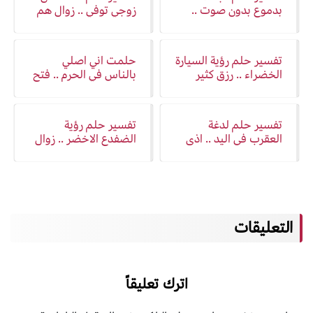
بدموع بدون صوت ..
زوجي توفي .. زوال هم
دليل فرج مكتوم أو زوال
هم
تفسير حلم رؤية السيارة
حلمت اني اصلي
الخضراء .. رزق كثير
بالناس في الحرم .. فتح
حلال
ابواب خير
تفسير حلم لدغة
تفسير حلم رؤية
العقرب في اليد .. اذى
الضفدع الاخضر .. زوال
في المال او كسر خاطر
هم و بشرى خير
التعليقات
اترك تعليقاً