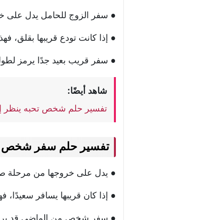
● سفر الزوج للحامل يدل على خي
● إذا كانت تودع قريبها بقلق، فه
● سفر قريب بعيد جدًا يرمز لطول 
شاهد أيضًا:
تفسير حلم شخص تحبه ينظر إلي
تفسير حلم سفر شخص ق
● يدل على خروجها من مرحلة صعبة
● إذا كان قريبها يسافر سعيدًا، فه
● سفر شخص من الماضي قد يرمز 