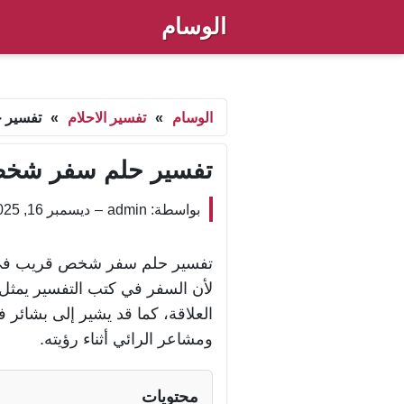
الوسام
الوسام
»
تفسير الاحلام
»
تفسير ح
تفسير حلم سفر شخص ق
بواسطة: admin
–
ديسمبر 16, 2025 6:43 ص
تفسير حلم سفر شخص قريب في ال
لأن السفر في كتب التفسير يمثل ا
العلاقة، كما قد يشير إلى بشائر
ومشاعر الرائي أثناء رؤيته.
محتويات