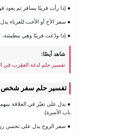
● إذا رأت قريبًا يسافر ثم يعود ف
● سفر الأخ أو الأخت للعزباء يد
● إذا ودّعت قريبًا وهي مطمئنة، 
شاهد أيضًا:
تفسير حلم لدغة العقرب في الي
تفسير حلم سفر شخص ق
● يدل على تغيّر في العلاقة بين
باب الأسرة).
● سفر الزوج يدل على تحسن رزقه