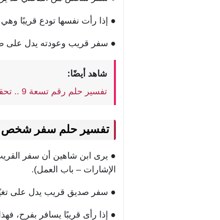
● إذا رأت نفسها تودع قريبًا وهي 
● سفر قريب وعودته يدل على صل
شاهد أيضًا:
تفسير حلم رقم تسعة 9 .. تحقيق اهداف وفرج
تفسير حلم سفر شخص ق
● يرى ابن شاهين أن سفر القريب 
الإشارات – باب العمل).
● سفر صديق قريب يدل على تغيّر
● إذا رأى قريبًا يسافر بفرح، فهذ