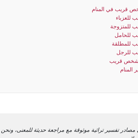
خص قريب في المنام
للعزباء
 للمتزوجة
 للحامل
 للمطلقة
ب للرجل
 شخص قريب
 المنام
 مصادر تفسير تراثية موثوقة مع مراجعة حديثة للمعنى، ونحن 