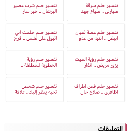
تفسير حلم سرقة
تفسير حلم شرب عصير
سيارتي .. ضياع جهد
البرتقال .. خبر سار
وسعادة
تفسير حلم عضة ثعبان
تفسير حلم حلمت اني
ابيض .. انتبه من عدو
اتبول على نفسي .. فرج
و زوال هم
تفسير حلم رؤية الميت
تفسير حلم رؤية
يزور مريض .. انذار
الخطوبة للمطلقة ..
واشارة
حياة جديدة
تفسير حلم قص اطراف
تفسير حلم شخص
اظافري .. صلاح حال
تحبه ينظر إليك.. علاقة
وتغيير
واهتمام
التعليقات