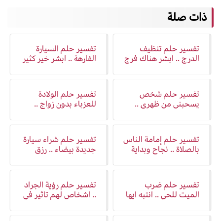
ذات صلة
تفسير حلم تنظيف
تفسير حلم السيارة
الدرج .. ابشر هناك فرج
الفارهة .. ابشر خير كثير
تفسير حلم شخص
تفسير حلم الولادة
يسحبني من ظهري ..
للعزباء بدون زواج ..
استغلال وخذلان
تغيير و نجاح
تفسير حلم إمامة الناس
تفسير حلم شراء سيارة
بالصلاة .. نجاح وبداية
جديدة بيضاء .. رزق
جديدة
واسع
تفسير حلم ضرب
تفسير حلم رؤية الجراد
الميت للحي .. انتبه ايها
.. اشخاص لهم تاثير في
الرائي
حياتك