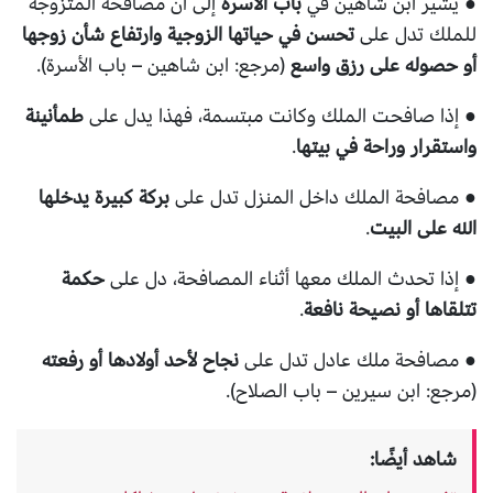
● يشير ابن شاهين في
باب الأسرة
إلى أن مصافحة المتزوجة
للملك تدل على
تحسن في حياتها الزوجية وارتفاع شأن زوجها
أو حصوله على رزق واسع
(مرجع: ابن شاهين – باب الأسرة).
● إذا صافحت الملك وكانت مبتسمة، فهذا يدل على
طمأنينة
واستقرار وراحة في بيتها
.
● مصافحة الملك داخل المنزل تدل على
بركة كبيرة يدخلها
الله على البيت
.
● إذا تحدث الملك معها أثناء المصافحة، دل على
حكمة
تتلقاها أو نصيحة نافعة
.
● مصافحة ملك عادل تدل على
نجاح لأحد أولادها أو رفعته
(مرجع: ابن سيرين – باب الصلاح).
شاهد أيضًا: