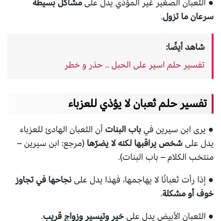
● الثعبان الصغير غير المؤذي يدل على
مشاكل بسيطة
سرعان ما تزول
.
شاهد أيضًا:
تفسير حلم اسير على الحبل .. حذر و خطر
تفسير حلم ثعبان لا يؤذي للعزباء
● يرى ابن سيرين في
باب البنات
أن الثعبان الهادئ للعزباء
يدل على
شخص يراقبها لكنه لا يضرّها
(مرجع: ابن سيرين –
منتخب الكلام – باب البنات).
● إذا رأت ثعبانًا لا يهاجمها، فهذا يدل على
نجاحها في تجاوز
خوف أو مشكلة
.
● الثعبان الأبيض يدل على
خير وتيسير وزواج قريب
.