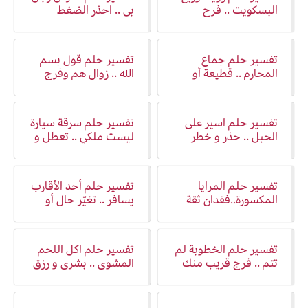
البسكويت .. فرح
بي .. احذر الضغط
وسرور
النفسي
تفسير حلم جماع
تفسير حلم قول بسم
المحارم .. قطيعة أو
الله .. زوال هم وفرج
خلط حدود محرّمة
تفسير حلم اسير على
تفسير حلم سرقة سيارة
الحبل .. حذر و خطر
ليست ملكي .. تعطل و
تورط
تفسير حلم المرايا
تفسير حلم أحد الأقارب
المكسورة..فقدان ثقة
يسافر .. تغيّر حال أو
وقلق
انتقال للافضل
تفسير حلم الخطوبة لم
تفسير حلم اكل اللحم
تتم .. فرج قريب منك
المشوي .. بشرى و رزق