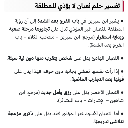
تفسير حلم ثعبان لا يؤذي للمطلقة
● يشير ابن سيرين في
باب الفرج بعد الشدة
إلى أن رؤية
المطلقة للثعبان غير المؤذي تدل على
تجاوزها مرحلة صعبة
وبداية استقرار
(مرجع: ابن سيرين – منتخب الكلام – باب
الفرج بعد الشدة).
● الثعبان الهادئ يدل على
شخص يتقرب منها دون نية سيئة
.
● إذا رأت نفسها تمشي بجانبه دون خوف، فهذا يدل على
قوتها بعد التجارب الماضية
.
● الثعبان الأخضر يدل على
رزق وأمل جديد
(مرجع: ابن
شاهين – الإشارات – باب البشائر).
● أما الثعبان الأسود غير المؤذي فقد يدل على
ذكرى مزعجة
تتلاشى تدريجيًا
.