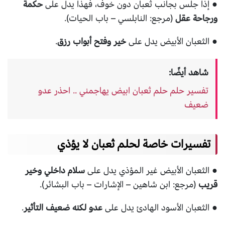
● إذا جلس بجانب ثعبان دون خوف، فهذا يدل على
حكمة
ورجاحة عقل
(مرجع: النابلسي – باب الحيات).
● الثعبان الأبيض يدل على
خير وفتح أبواب رزق
.
شاهد أيضًا:
تفسير حلم حلم ثعبان ابيض يهاجمني .. احذر عدو
ضعيف
تفسيرات خاصة لحلم ثعبان لا يؤذي
● الثعبان الأبيض غير المؤذي يدل على
سلام داخلي وخير
قريب
(مرجع: ابن شاهين – الإشارات – باب البشائر).
● الثعبان الأسود الهادئ يدل على
عدو لكنه ضعيف التأثير
.