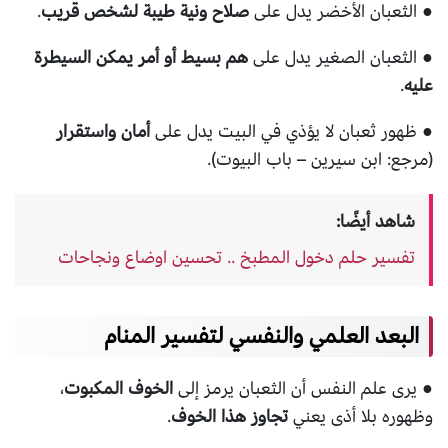
● الثعبان الأخضر يدل على
صلاح ونية طيبة لشخص قريب
.
● الثعبان الصغير يدل على
هم بسيط أو أمر يمكن السيطرة
عليه
.
● ظهور ثعبان لا يؤذي في البيت يدل على
أمان واستقرار
(مرجع: ابن سيرين – باب البيوت).
شاهد أيضًا:
تفسير حلم دخول المطبخ .. تحسين اوضاع ونجاحات
البعد العلمي والنفسي لتفسير المنام
● يرى علم النفس أن الثعبان يرمز إلى
الخوف المكبوت
،
وظهوره بلا أذى يعني
تجاوز هذا الخوف
.